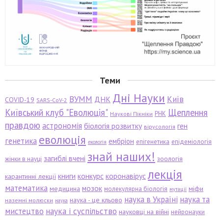
Теми
Дні Науки
ВУММ
Київ
ДНК
COVID-19
SARS-CoV-2
Київський клуб "Еволюція"
Щеплення
РНК
Наукові Пікніки
правдою
астрономія
біологія розвитку
ген
вірусологія
еволюція
генетика
ембріон
епігенетика
епідеміологія
екологія
знай наших!
загиблі вчені
зоологія
жінки в науці
лекція
книги
конкурс
коронавірус
карантинні лекції
математика
мозок
медицина
міфи
молекулярна біологія
мутації
наука в Україні
наука та
наука - це кльово
наземні молюски
наука
мистецтво
наука і суспільство
науковці на війні
нейронауки