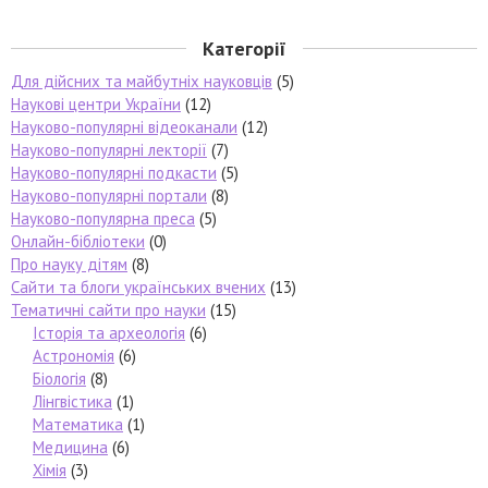
Категорії
Для дійсних та майбутніх науковців
(5)
Наукові центри України
(12)
Науково-популярні відеоканали
(12)
Науково-популярні лекторії
(7)
Науково-популярні подкасти
(5)
Науково-популярні портали
(8)
Науково-популярна преса
(5)
Онлайн-бібліотеки
(0)
Про науку дітям
(8)
Сайти та блоги українських вчених
(13)
Тематичні сайти про науки
(15)
Історія та археологія
(6)
Астрономія
(6)
Біологія
(8)
Лінгвістика
(1)
Математика
(1)
Медицина
(6)
Хімія
(3)