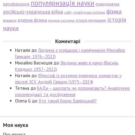
популяризація науки
патофізіологія
псевдонаука
фізика
російсько-українська війна
сайт
стовбурові клітини
історія
ядерна фізика
історія медицини
імунна система
фізіологія
науки
Коментарі
Наталія
до
Людина з усмішкою і наплічником (Михайло
Гамкало, 1976–2022)
Михайло Васнєцов
до
Людина живе в науці (Василь
Кладько, 1957–2022)
Наталія
до
Філософ із розумом інженера, романтик у
пікселі ЗСУ. Андрій Свящук (1975–2024)
Тетяна
до
БАДи – шкодять чи допомагають? Аналізуємо
рекомендації та дослідження
Olena G
до
Хто такий Борис Балінський?
Моя наука
Про проєкт