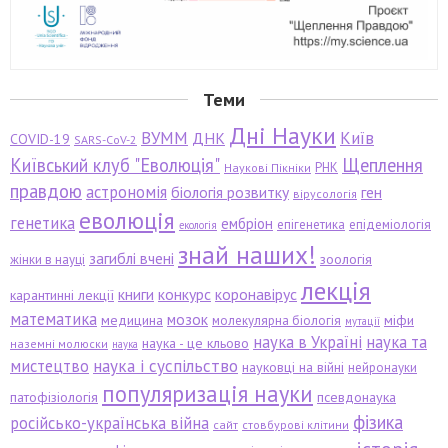
Теми
Дні Науки
ВУММ
Київ
ДНК
COVID-19
SARS-CoV-2
Київський клуб "Еволюція"
Щеплення
РНК
Наукові Пікніки
правдою
астрономія
біологія розвитку
ген
вірусологія
еволюція
генетика
ембріон
епігенетика
епідеміологія
екологія
знай наших!
загиблі вчені
зоологія
жінки в науці
лекція
книги
конкурс
коронавірус
карантинні лекції
математика
мозок
медицина
міфи
молекулярна біологія
мутації
наука в Україні
наука та
наука - це кльово
наземні молюски
наука
мистецтво
наука і суспільство
науковці на війні
нейронауки
популяризація науки
патофізіологія
псевдонаука
фізика
російсько-українська війна
сайт
стовбурові клітини