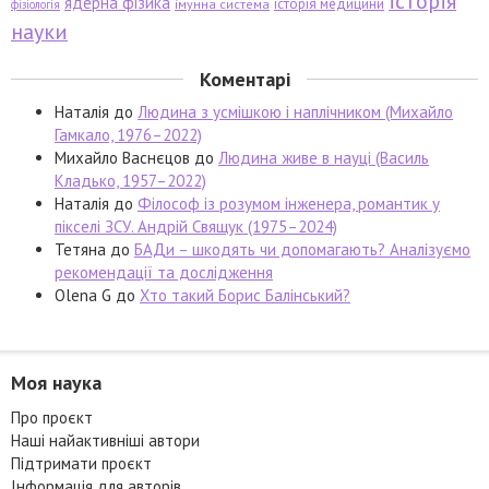
історія
ядерна фізика
історія медицини
імунна система
фізіологія
науки
Коментарі
Наталія
до
Людина з усмішкою і наплічником (Михайло
Гамкало, 1976–2022)
Михайло Васнєцов
до
Людина живе в науці (Василь
Кладько, 1957–2022)
Наталія
до
Філософ із розумом інженера, романтик у
пікселі ЗСУ. Андрій Свящук (1975–2024)
Тетяна
до
БАДи – шкодять чи допомагають? Аналізуємо
рекомендації та дослідження
Olena G
до
Хто такий Борис Балінський?
Моя наука
Про проєкт
Наші найактивніші автори
Підтримати проєкт
Інформація для авторів