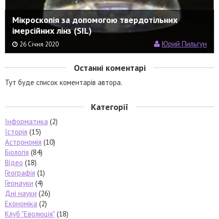
Мікроскопія за допомогою твердотільних
імерсійних лінз (SIL)
Юрий Пильгун
26 Січня 2020
Останні коментарі
Тут буде список коментарів автора.
Категорії
Інформатика
(2)
Історія
(15)
Астрономія
(10)
Біологія
(84)
Відео
(18)
Географія
(1)
Геонауки
(4)
Дні науки
(26)
Економіка
(2)
Клуб "Еволюція"
(18)