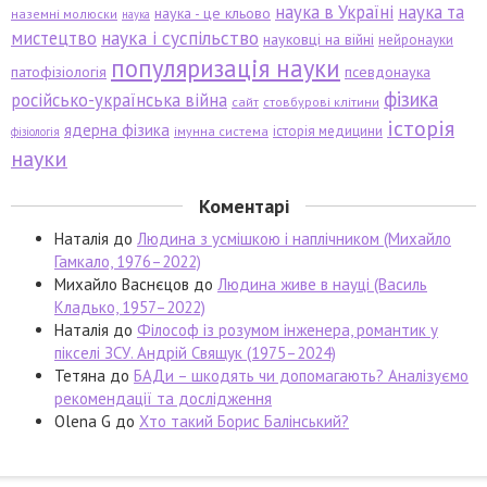
наука в Україні
наука та
наука - це кльово
наземні молюски
наука
мистецтво
наука і суспільство
науковці на війні
нейронауки
популяризація науки
патофізіологія
псевдонаука
фізика
російсько-українська війна
сайт
стовбурові клітини
історія
ядерна фізика
історія медицини
імунна система
фізіологія
науки
Коментарі
Наталія
до
Людина з усмішкою і наплічником (Михайло
Гамкало, 1976–2022)
Михайло Васнєцов
до
Людина живе в науці (Василь
Кладько, 1957–2022)
Наталія
до
Філософ із розумом інженера, романтик у
пікселі ЗСУ. Андрій Свящук (1975–2024)
Тетяна
до
БАДи – шкодять чи допомагають? Аналізуємо
рекомендації та дослідження
Olena G
до
Хто такий Борис Балінський?