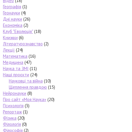
Відео
(18)
Географія
(1)
Геонауки
(4)
Дні науки
(26)
Економіка
(2)
Клуб "Еволюція"
(18)
Книжки
(6)
Літературознавство
(2)
Лекції
(24)
Математика
(16)
Медицина
(47)
Наука та ЗМІ
(11)
Наші проєкти
(24)
Науковці та війна
(10)
Щеплення правдою
(15)
Нейронауки
(8)
Про сайт «Моя Наука»
(20)
Психологія
(3)
Репортаж
(1)
Фізика
(20)
Філологія
(0)
Філософія
(2)