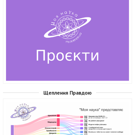
Щеплення Правдою