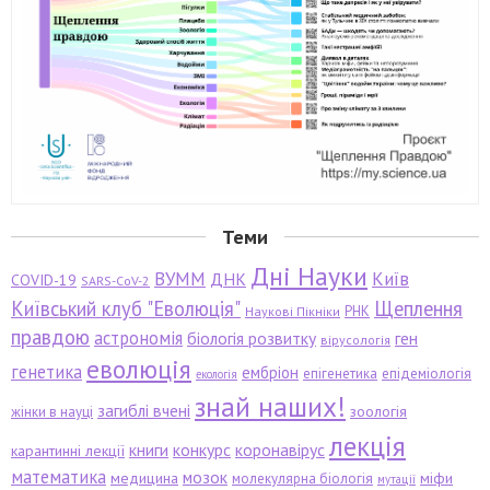
Теми
Дні Науки
ВУММ
Київ
ДНК
COVID-19
SARS-CoV-2
Київський клуб "Еволюція"
Щеплення
РНК
Наукові Пікніки
правдою
астрономія
біологія розвитку
ген
вірусологія
еволюція
генетика
ембріон
епігенетика
епідеміологія
екологія
знай наших!
загиблі вчені
зоологія
жінки в науці
лекція
книги
конкурс
коронавірус
карантинні лекції
математика
мозок
медицина
міфи
молекулярна біологія
мутації