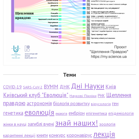
Теми
Дні Науки
ВУММ
Київ
ДНК
COVID-19
SARS-CoV-2
Київський клуб "Еволюція"
Щеплення
РНК
Наукові Пікніки
правдою
астрономія
біологія розвитку
ген
вірусологія
еволюція
генетика
ембріон
епігенетика
епідеміологія
екологія
знай наших!
загиблі вчені
зоологія
жінки в науці
лекція
книги
конкурс
коронавірус
карантинні лекції