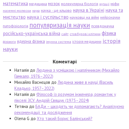
математика
мозок
медицина
міфи
молекулярна біологія
мутації
наука в Україні
наука та
наука - це кльово
наземні молюски
наука
мистецтво
наука і суспільство
науковці на війні
нейронауки
популяризація науки
патофізіологія
псевдонаука
фізика
російсько-українська війна
сайт
стовбурові клітини
історія
ядерна фізика
історія медицини
імунна система
фізіологія
науки
Коментарі
Наталія
до
Людина з усмішкою і наплічником (Михайло
Гамкало, 1976–2022)
Михайло Васнєцов
до
Людина живе в науці (Василь
Кладько, 1957–2022)
Наталія
до
Філософ із розумом інженера, романтик у
пікселі ЗСУ. Андрій Свящук (1975–2024)
Тетяна
до
БАДи – шкодять чи допомагають? Аналізуємо
рекомендації та дослідження
Olena G
до
Хто такий Борис Балінський?