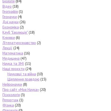
Біологія
(84)
Відео
(18)
Географія
(1)
Геонауки
(4)
Дні науки
(26)
Економіка
(2)
Клуб "Еволюція"
(18)
Книжки
(6)
Літературознавство
(2)
Лекції
(24)
Математика
(16)
Медицина
(47)
Наука та ЗМІ
(11)
Наші проєкти
(24)
Науковці та війна
(10)
Щеплення правдою
(15)
Нейронауки
(8)
Про сайт «Моя Наука»
(20)
Психологія
(3)
Репортаж
(1)
Фізика
(20)
Філологія
(0)