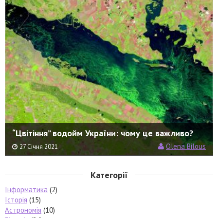
“Цвітіння” водойм України: чому це важливо?
Olena Bilous
27 Січня 2021
Категорії
Інформатика
(2)
Історія
(15)
Астрономія
(10)