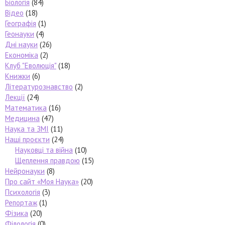
Біологія
(84)
Відео
(18)
Географія
(1)
Геонауки
(4)
Дні науки
(26)
Економіка
(2)
Клуб "Еволюція"
(18)
Книжки
(6)
Літературознавство
(2)
Лекції
(24)
Математика
(16)
Медицина
(47)
Наука та ЗМІ
(11)
Наші проєкти
(24)
Науковці та війна
(10)
Щеплення правдою
(15)
Нейронауки
(8)
Про сайт «Моя Наука»
(20)
Психологія
(3)
Репортаж
(1)
Фізика
(20)
Філологія
(0)