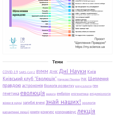
Теми
Дні Науки
ВУММ
Київ
ДНК
COVID-19
SARS-CoV-2
Київський клуб "Еволюція"
Щеплення
РНК
Наукові Пікніки
правдою
астрономія
біологія розвитку
ген
вірусологія
еволюція
генетика
ембріон
епігенетика
епідеміологія
екологія
знай наших!
загиблі вчені
зоологія
жінки в науці
лекція
книги
конкурс
коронавірус
карантинні лекції