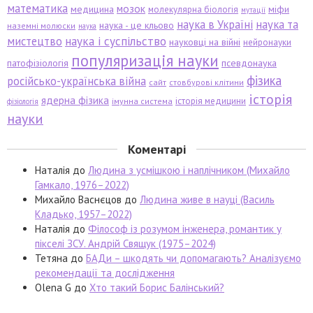
математика
мозок
медицина
міфи
молекулярна біологія
мутації
наука в Україні
наука та
наука - це кльово
наземні молюски
наука
мистецтво
наука і суспільство
науковці на війні
нейронауки
популяризація науки
патофізіологія
псевдонаука
фізика
російсько-українська війна
сайт
стовбурові клітини
історія
ядерна фізика
історія медицини
імунна система
фізіологія
науки
Коментарі
Наталія
до
Людина з усмішкою і наплічником (Михайло
Гамкало, 1976–2022)
Михайло Васнєцов
до
Людина живе в науці (Василь
Кладько, 1957–2022)
Наталія
до
Філософ із розумом інженера, романтик у
пікселі ЗСУ. Андрій Свящук (1975–2024)
Тетяна
до
БАДи – шкодять чи допомагають? Аналізуємо
рекомендації та дослідження
Olena G
до
Хто такий Борис Балінський?