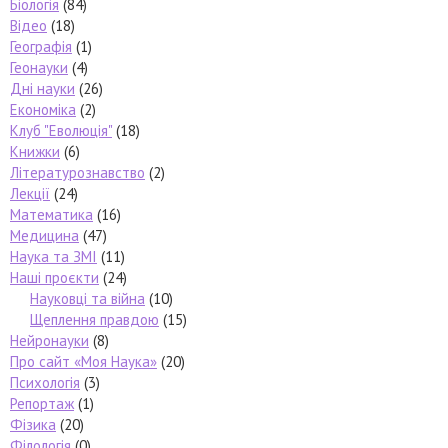
Біологія
(84)
Відео
(18)
Географія
(1)
Геонауки
(4)
Дні науки
(26)
Економіка
(2)
Клуб "Еволюція"
(18)
Книжки
(6)
Літературознавство
(2)
Лекції
(24)
Математика
(16)
Медицина
(47)
Наука та ЗМІ
(11)
Наші проєкти
(24)
Науковці та війна
(10)
Щеплення правдою
(15)
Нейронауки
(8)
Про сайт «Моя Наука»
(20)
Психологія
(3)
Репортаж
(1)
Фізика
(20)
Філологія
(0)