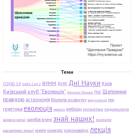
Теми
Дні Науки
ВУММ
Київ
ДНК
COVID-19
SARS-CoV-2
Київський клуб "Еволюція"
Щеплення
РНК
Наукові Пікніки
правдою
астрономія
біологія розвитку
ген
вірусологія
еволюція
генетика
ембріон
епігенетика
епідеміологія
екологія
знай наших!
загиблі вчені
зоологія
жінки в науці
лекція
книги
конкурс
коронавірус
карантинні лекції