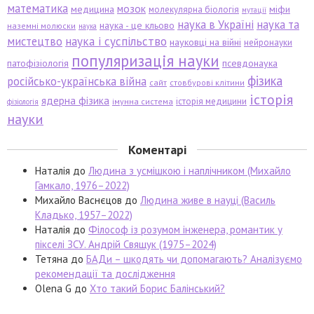
математика
мозок
медицина
міфи
молекулярна біологія
мутації
наука в Україні
наука та
наука - це кльово
наземні молюски
наука
мистецтво
наука і суспільство
науковці на війні
нейронауки
популяризація науки
патофізіологія
псевдонаука
фізика
російсько-українська війна
сайт
стовбурові клітини
історія
ядерна фізика
історія медицини
імунна система
фізіологія
науки
Коментарі
Наталія
до
Людина з усмішкою і наплічником (Михайло
Гамкало, 1976–2022)
Михайло Васнєцов
до
Людина живе в науці (Василь
Кладько, 1957–2022)
Наталія
до
Філософ із розумом інженера, романтик у
пікселі ЗСУ. Андрій Свящук (1975–2024)
Тетяна
до
БАДи – шкодять чи допомагають? Аналізуємо
рекомендації та дослідження
Olena G
до
Хто такий Борис Балінський?