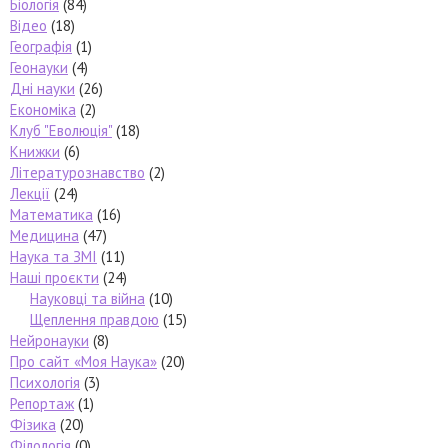
Біологія
(84)
Відео
(18)
Географія
(1)
Геонауки
(4)
Дні науки
(26)
Економіка
(2)
Клуб "Еволюція"
(18)
Книжки
(6)
Літературознавство
(2)
Лекції
(24)
Математика
(16)
Медицина
(47)
Наука та ЗМІ
(11)
Наші проєкти
(24)
Науковці та війна
(10)
Щеплення правдою
(15)
Нейронауки
(8)
Про сайт «Моя Наука»
(20)
Психологія
(3)
Репортаж
(1)
Фізика
(20)
Філологія
(0)