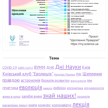
Теми
Дні Науки
ВУММ
Київ
ДНК
COVID-19
SARS-CoV-2
Київський клуб "Еволюція"
Щеплення
РНК
Наукові Пікніки
правдою
астрономія
біологія розвитку
ген
вірусологія
еволюція
генетика
ембріон
епігенетика
епідеміологія
екологія
знай наших!
загиблі вчені
зоологія
жінки в науці
лекція
книги
конкурс
коронавірус
карантинні лекції