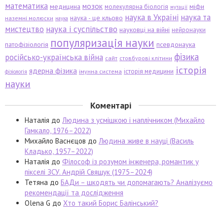
математика
мозок
медицина
міфи
молекулярна біологія
мутації
наука в Україні
наука та
наука - це кльово
наземні молюски
наука
мистецтво
наука і суспільство
науковці на війні
нейронауки
популяризація науки
патофізіологія
псевдонаука
фізика
російсько-українська війна
сайт
стовбурові клітини
історія
ядерна фізика
історія медицини
імунна система
фізіологія
науки
Коментарі
Наталія
до
Людина з усмішкою і наплічником (Михайло
Гамкало, 1976–2022)
Михайло Васнєцов
до
Людина живе в науці (Василь
Кладько, 1957–2022)
Наталія
до
Філософ із розумом інженера, романтик у
пікселі ЗСУ. Андрій Свящук (1975–2024)
Тетяна
до
БАДи – шкодять чи допомагають? Аналізуємо
рекомендації та дослідження
Olena G
до
Хто такий Борис Балінський?