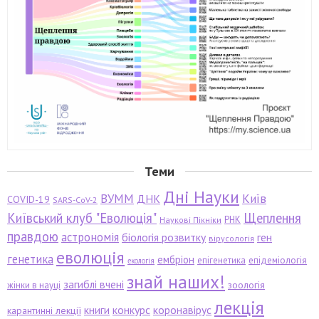
Теми
Дні Науки
ВУММ
Київ
ДНК
COVID-19
SARS-CoV-2
Київський клуб "Еволюція"
Щеплення
РНК
Наукові Пікніки
правдою
астрономія
біологія розвитку
ген
вірусологія
еволюція
генетика
ембріон
епігенетика
епідеміологія
екологія
знай наших!
загиблі вчені
зоологія
жінки в науці
лекція
книги
конкурс
коронавірус
карантинні лекції