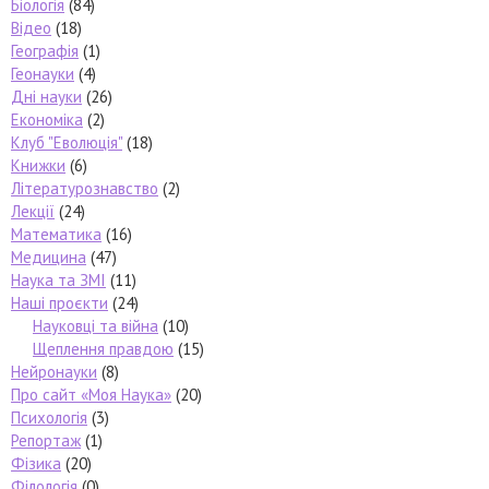
Біологія
(84)
Відео
(18)
Географія
(1)
Геонауки
(4)
Дні науки
(26)
Економіка
(2)
Клуб "Еволюція"
(18)
Книжки
(6)
Літературознавство
(2)
Лекції
(24)
Математика
(16)
Медицина
(47)
Наука та ЗМІ
(11)
Наші проєкти
(24)
Науковці та війна
(10)
Щеплення правдою
(15)
Нейронауки
(8)
Про сайт «Моя Наука»
(20)
Психологія
(3)
Репортаж
(1)
Фізика
(20)
Філологія
(0)