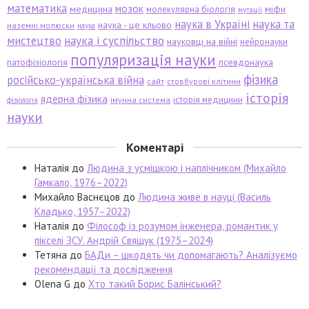
математика
мозок
медицина
міфи
молекулярна біологія
мутації
наука в Україні
наука та
наука - це кльово
наземні молюски
наука
мистецтво
наука і суспільство
науковці на війні
нейронауки
популяризація науки
патофізіологія
псевдонаука
фізика
російсько-українська війна
сайт
стовбурові клітини
історія
ядерна фізика
історія медицини
імунна система
фізіологія
науки
Коментарі
Наталія
до
Людина з усмішкою і наплічником (Михайло
Гамкало, 1976–2022)
Михайло Васнєцов
до
Людина живе в науці (Василь
Кладько, 1957–2022)
Наталія
до
Філософ із розумом інженера, романтик у
пікселі ЗСУ. Андрій Свящук (1975–2024)
Тетяна
до
БАДи – шкодять чи допомагають? Аналізуємо
рекомендації та дослідження
Olena G
до
Хто такий Борис Балінський?