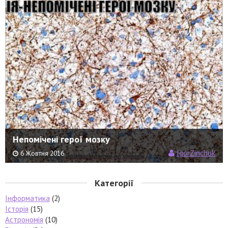
Непомічені герої мозку
IgorZinchuk
6 Жовтня 2016
Категорії
Інформатика
(2)
Історія
(15)
Астрономія
(10)