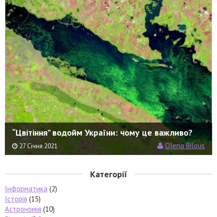
“Цвітіння” водойм України: чому це важливо?
Olena Bilous
27 Січня 2021
Категорії
Інформатика
(2)
Історія
(15)
Астрономія
(10)