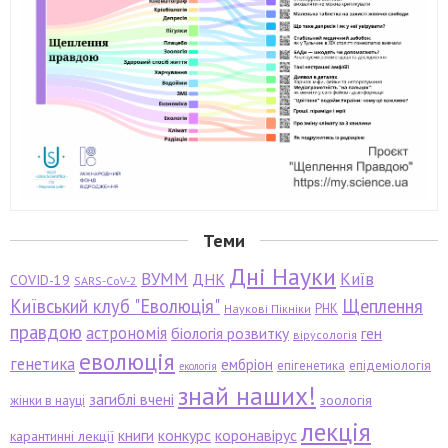
Теми
Дні Науки
ВУММ
Київ
ДНК
COVID-19
SARS-CoV-2
Київський клуб "Еволюція"
Щеплення
РНК
Наукові Пікніки
правдою
астрономія
біологія розвитку
ген
вірусологія
еволюція
генетика
ембріон
епігенетика
епідеміологія
екологія
знай наших!
загиблі вчені
зоологія
жінки в науці
лекція
книги
конкурс
коронавірус
карантинні лекції