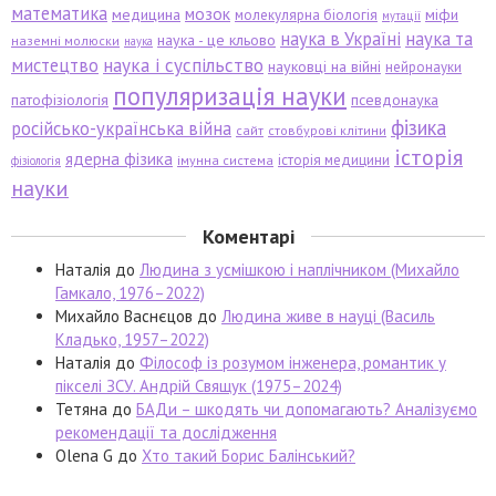
математика
мозок
медицина
міфи
молекулярна біологія
мутації
наука в Україні
наука та
наука - це кльово
наземні молюски
наука
мистецтво
наука і суспільство
науковці на війні
нейронауки
популяризація науки
патофізіологія
псевдонаука
фізика
російсько-українська війна
сайт
стовбурові клітини
історія
ядерна фізика
історія медицини
імунна система
фізіологія
науки
Коментарі
Наталія
до
Людина з усмішкою і наплічником (Михайло
Гамкало, 1976–2022)
Михайло Васнєцов
до
Людина живе в науці (Василь
Кладько, 1957–2022)
Наталія
до
Філософ із розумом інженера, романтик у
пікселі ЗСУ. Андрій Свящук (1975–2024)
Тетяна
до
БАДи – шкодять чи допомагають? Аналізуємо
рекомендації та дослідження
Olena G
до
Хто такий Борис Балінський?