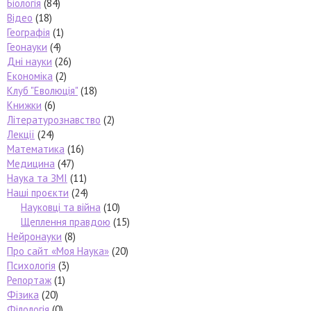
Біологія
(84)
Відео
(18)
Географія
(1)
Геонауки
(4)
Дні науки
(26)
Економіка
(2)
Клуб "Еволюція"
(18)
Книжки
(6)
Літературознавство
(2)
Лекції
(24)
Математика
(16)
Медицина
(47)
Наука та ЗМІ
(11)
Наші проєкти
(24)
Науковці та війна
(10)
Щеплення правдою
(15)
Нейронауки
(8)
Про сайт «Моя Наука»
(20)
Психологія
(3)
Репортаж
(1)
Фізика
(20)
Філологія
(0)