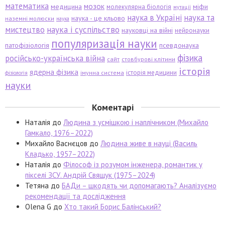
математика
мозок
медицина
міфи
молекулярна біологія
мутації
наука в Україні
наука та
наука - це кльово
наземні молюски
наука
мистецтво
наука і суспільство
науковці на війні
нейронауки
популяризація науки
патофізіологія
псевдонаука
фізика
російсько-українська війна
сайт
стовбурові клітини
історія
ядерна фізика
історія медицини
імунна система
фізіологія
науки
Коментарі
Наталія
до
Людина з усмішкою і наплічником (Михайло
Гамкало, 1976–2022)
Михайло Васнєцов
до
Людина живе в науці (Василь
Кладько, 1957–2022)
Наталія
до
Філософ із розумом інженера, романтик у
пікселі ЗСУ. Андрій Свящук (1975–2024)
Тетяна
до
БАДи – шкодять чи допомагають? Аналізуємо
рекомендації та дослідження
Olena G
до
Хто такий Борис Балінський?