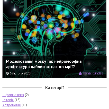
Моделювання мозку: як нейроморфна
архітектура наближає нас до мрії?
Iryna Rundel
6 Лютого 2020
Категорії
Інформатика
(2)
Історія
(15)
Астрономія
(10)