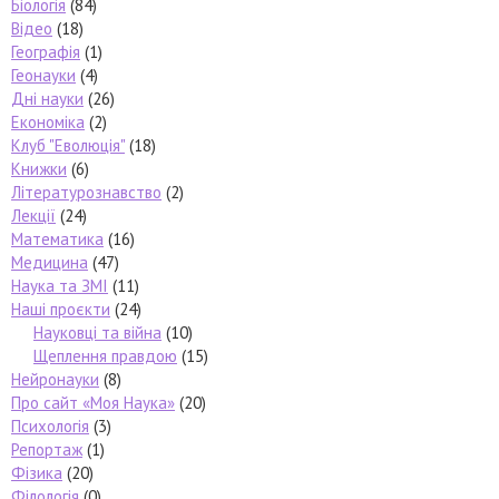
Біологія
(84)
Відео
(18)
Географія
(1)
Геонауки
(4)
Дні науки
(26)
Економіка
(2)
Клуб "Еволюція"
(18)
Книжки
(6)
Літературознавство
(2)
Лекції
(24)
Математика
(16)
Медицина
(47)
Наука та ЗМІ
(11)
Наші проєкти
(24)
Науковці та війна
(10)
Щеплення правдою
(15)
Нейронауки
(8)
Про сайт «Моя Наука»
(20)
Психологія
(3)
Репортаж
(1)
Фізика
(20)
Філологія
(0)