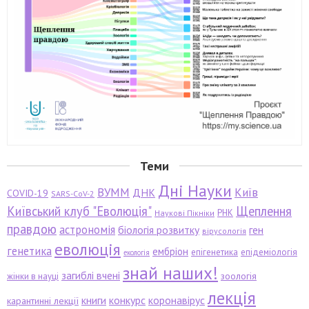
Теми
Дні Науки
ВУММ
Київ
ДНК
COVID-19
SARS-CoV-2
Київський клуб "Еволюція"
Щеплення
РНК
Наукові Пікніки
правдою
астрономія
біологія розвитку
ген
вірусологія
еволюція
генетика
ембріон
епігенетика
епідеміологія
екологія
знай наших!
загиблі вчені
зоологія
жінки в науці
лекція
книги
конкурс
коронавірус
карантинні лекції