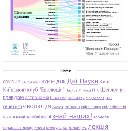
Теми
Дні Науки
ВУММ
Київ
ДНК
COVID-19
SARS-CoV-2
Київський клуб "Еволюція"
Щеплення
РНК
Наукові Пікніки
правдою
астрономія
біологія розвитку
ген
вірусологія
еволюція
генетика
ембріон
епігенетика
епідеміологія
екологія
знай наших!
загиблі вчені
зоологія
жінки в науці
лекція
книги
конкурс
коронавірус
карантинні лекції