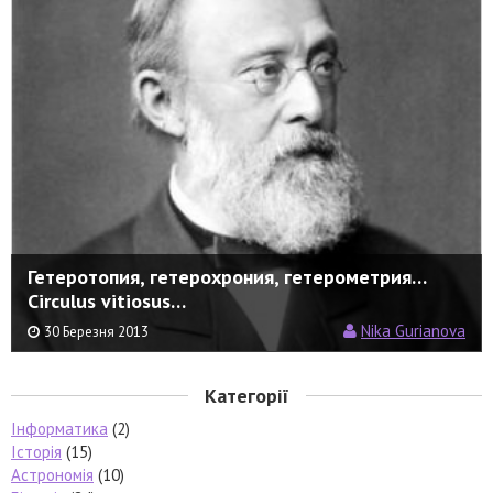
Гетеротопия, гетерохрония, гетерометрия…
Circulus vitiosus…
Nika Gurianova
30 Березня 2013
Категорії
Інформатика
(2)
Історія
(15)
Астрономія
(10)