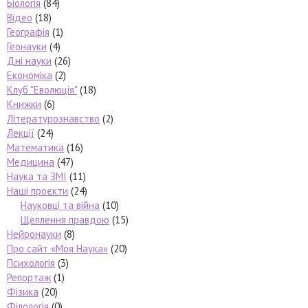
Біологія
(84)
Відео
(18)
Географія
(1)
Геонауки
(4)
Дні науки
(26)
Економіка
(2)
Клуб "Еволюція"
(18)
Книжки
(6)
Літературознавство
(2)
Лекції
(24)
Математика
(16)
Медицина
(47)
Наука та ЗМІ
(11)
Наші проєкти
(24)
Науковці та війна
(10)
Щеплення правдою
(15)
Нейронауки
(8)
Про сайт «Моя Наука»
(20)
Психологія
(3)
Репортаж
(1)
Фізика
(20)
Філологія
(0)