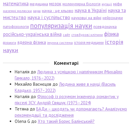
математика
мозок
медицина
міфи
молекулярна біологія
мутації
наука в Україні
наука та
наука - це кльово
наземні молюски
наука
мистецтво
наука і суспільство
науковці на війні
нейронауки
популяризація науки
патофізіологія
псевдонаука
фізика
російсько-українська війна
сайт
стовбурові клітини
історія
ядерна фізика
історія медицини
імунна система
фізіологія
науки
Коментарі
Наталія
до
Людина з усмішкою і наплічником (Михайло
Гамкало, 1976–2022)
Михайло Васнєцов
до
Людина живе в науці (Василь
Кладько, 1957–2022)
Наталія
до
Філософ із розумом інженера, романтик у
пікселі ЗСУ. Андрій Свящук (1975–2024)
Тетяна
до
БАДи – шкодять чи допомагають? Аналізуємо
рекомендації та дослідження
Olena G
до
Хто такий Борис Балінський?